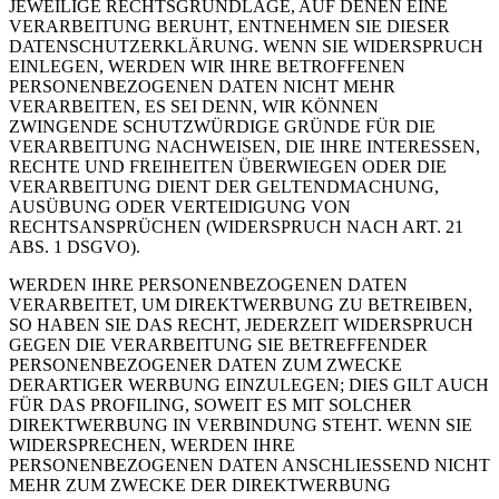
JEWEILIGE RECHTSGRUNDLAGE, AUF DENEN EINE
VERARBEITUNG BERUHT, ENTNEHMEN SIE DIESER
DATENSCHUTZERKLÄRUNG. WENN SIE WIDERSPRUCH
EINLEGEN, WERDEN WIR IHRE BETROFFENEN
PERSONENBEZOGENEN DATEN NICHT MEHR
VERARBEITEN, ES SEI DENN, WIR KÖNNEN
ZWINGENDE SCHUTZWÜRDIGE GRÜNDE FÜR DIE
VERARBEITUNG NACHWEISEN, DIE IHRE INTERESSEN,
RECHTE UND FREIHEITEN ÜBERWIEGEN ODER DIE
VERARBEITUNG DIENT DER GELTENDMACHUNG,
AUSÜBUNG ODER VERTEIDIGUNG VON
RECHTSANSPRÜCHEN (WIDERSPRUCH NACH ART. 21
ABS. 1 DSGVO).
WERDEN IHRE PERSONENBEZOGENEN DATEN
VERARBEITET, UM DIREKTWERBUNG ZU BETREIBEN,
SO HABEN SIE DAS RECHT, JEDERZEIT WIDERSPRUCH
GEGEN DIE VERARBEITUNG SIE BETREFFENDER
PERSONENBEZOGENER DATEN ZUM ZWECKE
DERARTIGER WERBUNG EINZULEGEN; DIES GILT AUCH
FÜR DAS PROFILING, SOWEIT ES MIT SOLCHER
DIREKTWERBUNG IN VERBINDUNG STEHT. WENN SIE
WIDERSPRECHEN, WERDEN IHRE
PERSONENBEZOGENEN DATEN ANSCHLIESSEND NICHT
MEHR ZUM ZWECKE DER DIREKTWERBUNG